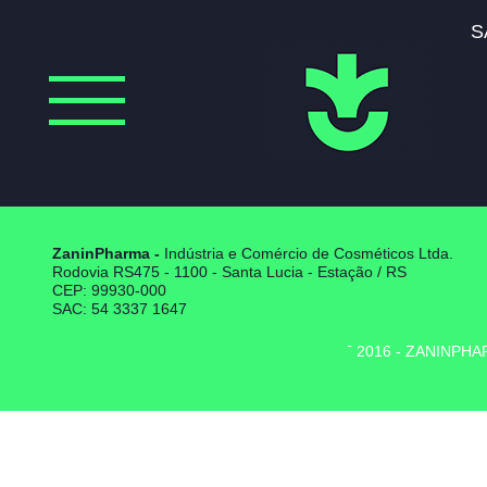
S
ZaninPharma
-
Indústria e Comércio de Cosméticos Ltda.
Rodovia RS475 - 1100 - Santa Lucia - Estação / RS
CEP: 99930-000
SAC: 54 3337 1647
COPYRIGHT 2016 - ZANINPH