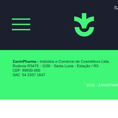
S
ZaninPharma
-
Indústria e Comércio de Cosméticos Ltda.
Rodovia RS475 - 1100 - Santa Lucia - Estação / RS
CEP: 99930-000
SAC: 54 3337 1647
COPYRIGHT 2016 - ZANINPH